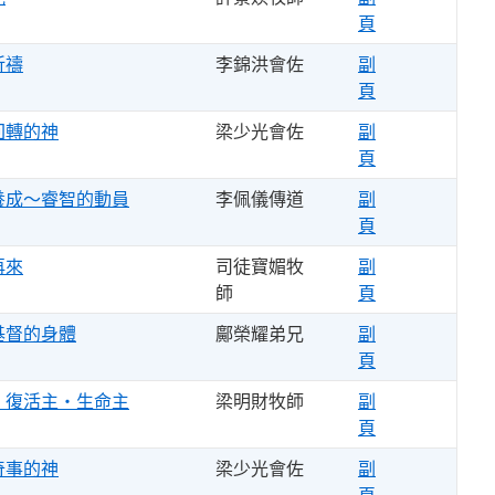
頁
祈禱
李錦洪會佐
副
頁
回轉的神
梁少光會佐
副
頁
養成～睿智的動員
李佩儀傳道
副
頁
再來
司徒寶媚牧
副
師
頁
基督的身體
鄺榮耀弟兄
副
頁
‧復活主‧生命主
梁明財牧師
副
頁
奇事的神
梁少光會佐
副
頁