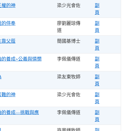
王權的神
梁少光會佐
副
頁
悅的侍奉
廖劉麗琼傳
副
道
頁
生靠父蔭
簡國基博士
副
頁
袖的養成~公義與憐憫
李佩儀傳道
副
頁
為
梁友東牧師
副
頁
苦難的神
梁少光會佐
副
頁
袖的養成—挑戰與應
李佩儀傳道
副
頁
見
許景媄牧師
副