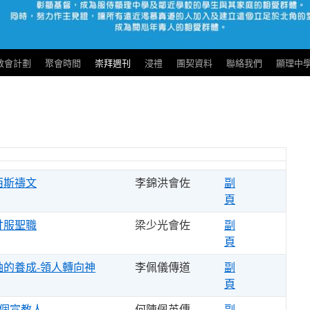
度教會計劃
聚會時間
崇拜週刊
浸禮
團契資料
聯絡我們
顯理中
西斯禱文
李錦洪會佐
副
頁
甘服聖職
梁少光會佐
副
頁
袖的養成-領人轉向神
李佩儀傳道
副
頁
做個宣教人
何陳佩英傳
副