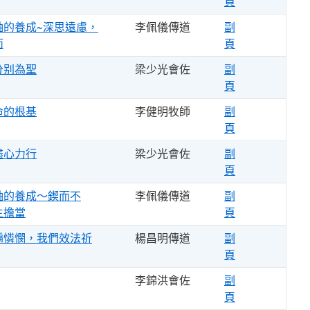
頁
袖的養成~深思遠慮，
李佩儀傳道
副
面
頁
分别為聖
梁少光會佐
副
頁
命的根基
李健明牧師
副
頁
盡心力行
梁少光會佐
副
頁
袖的養成～鍥而不
李佩儀傳道
副
主擔當
頁
遍憐憫，我們效法祈
楊昌明傳道
副
頁
李錦洪會佐
副
頁