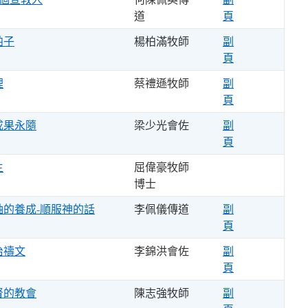
道
頁
帕子
楊柏滿牧師
副
頁
裡
蔡禮遜牧師
副
頁
成果永隨
梁少光會佐
副
頁
主
屈偉豪牧師
博士
袖的養成-順服神的話
李佩儀傳道
副
頁
治禱文
李錦洪會佐
副
頁
督的教會
陳志強牧師
副