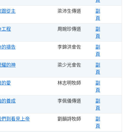
架跟從主
梁沛生傳道
副
頁
命工程
周婉珍傳道
副
頁
命的禱告
李錦洪會佐
副
頁
榮耀的神
梁少光會佐
副
頁
棄的愛
林志明牧師
副
頁
袖的養成
李佩儀傳道
副
頁
我們到看見上帝
劉韻詩牧師
副
頁