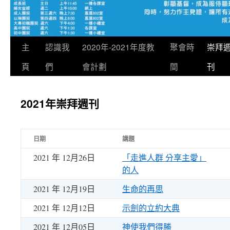
跳
主
認識我
2020年-2021年度教
聚會時
崇拜
至
頁
們
會計劃
間
刊
主
2021年崇拜週刊
要
內
日期
講題
容
2021 年 12月26日
「走進人群 分享主愛」
的人
2021 年 12月19日
生命的再思
2021 年 12月12日
示劍的立約大典
2021 年 12月05日
神使我們得勝