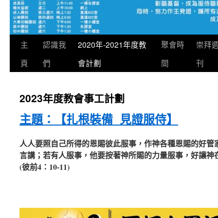
跳
主
認識我
2020年-2021年度教
聚會時
崇拜
至
頁
們
會計劃
間
刊
主
2023年度教會事工計劃
要
主題：【扎根裝備
見證服侍
】
內
容
人人要照自己所得的恩賜彼此服事，作神各種恩賜的好管
言講；若有人服事，他要按著神所賜的力量服事，好讓神
(彼前4：10-11)